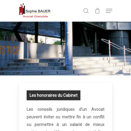
Skip
Menu
to
search
Close
main
Menu
content
Les honoraires du Cabinet
Les conseils juridiques d’un Avocat
peuvent éviter ou mettre fin à un conflit
ou permettre à un salarié de mieux