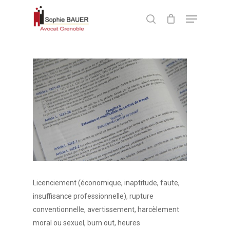
Skip
Menu
to
search
Close
main
Menu
content
Licenciement (économique, inaptitude, faute,
insuffisance professionnelle), rupture
conventionnelle, avertissement, harcèlement
moral ou sexuel, burn out, heures